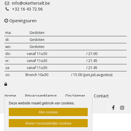
info@okerherselt.be
+32 16 43 72 06
Openingsuren
ma:
Gesloten
di:
Gesloten
wo:
Gesloten
do:
vanaf 11u30
/ 21:00
vr:
vanaf 11u30
/ 21:45
za:
vanaf 11u30
/ 21:45
zo:
Brunch 10u30
/ 15.00 (juni,juli,augustus)

Home
Privacyverklaring
Disclaimer
Contact
Deze website maakt gebruik van cookies.
Alle cookies
Alleen noodzakelijke cookies
Website door Sito Pronto