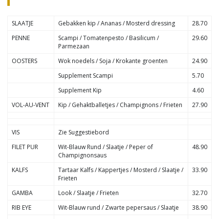
SLAATJE
Gebakken kip / Ananas / Mosterd dressing
28.70
PENNE
Scampi / Tomatenpesto / Basilicum /
29.60
Parmezaan
OOSTERS
Wok noedels / Soja / Krokante groenten
24.90
Supplement Scampi
5.70
Supplement Kip
4.60
VOL-AU-VENT
Kip / Gehaktballetjes / Champignons / Frieten
27.90
VIS
Zie Suggestiebord
FILET PUR
Wit-Blauw Rund / Slaatje / Peper of
48.90
Champignonsaus
KALFS
Tartaar Kalfs / Kappertjes / Mosterd / Slaatje /
33.90
Frieten
GAMBA
Look / Slaatje / Frieten
32.70
RIB EYE
Wit-Blauw rund / Zwarte pepersaus / Slaatje
38.90