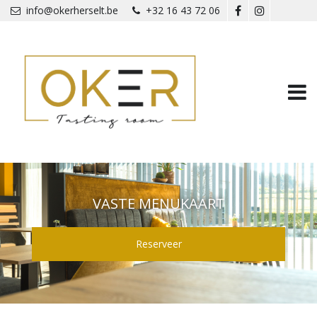
Overslaan en naar de inhoud gaan
info@okerherselt.be
+32 16 43 72 06
VASTE MENUKAART