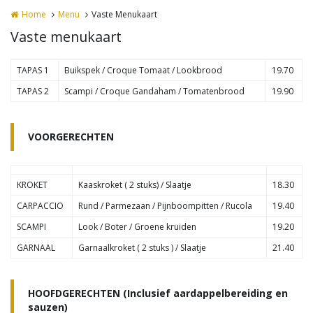
Home
Menu
Vaste Menukaart
Vaste menukaart
TAPAS 1
Buikspek / Croque Tomaat / Lookbrood
19.70
TAPAS 2
Scampi / Croque Gandaham / Tomatenbrood
19.90
VOORGERECHTEN
KROKET
Kaaskroket ( 2 stuks) / Slaatje
18.30
CARPACCIO
Rund / Parmezaan / Pijnboompitten / Rucola
19.40
SCAMPI
Look / Boter / Groene kruiden
19.20
GARNAAL
Garnaalkroket ( 2 stuks ) / Slaatje
21.40
HOOFDGERECHTEN (Inclusief aardappelbereiding en
sauzen)