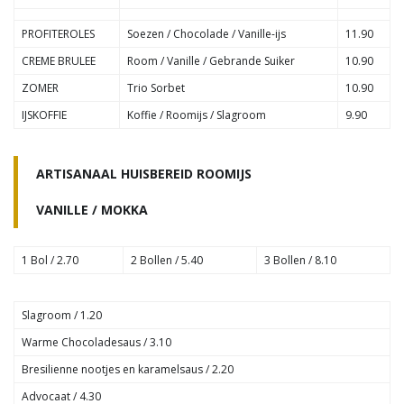
PROFITEROLES
Soezen / Chocolade / Vanille-ijs
11.90
CREME BRULEE
Room / Vanille / Gebrande Suiker
10.90
ZOMER
Trio Sorbet
10.90
IJSKOFFIE
Koffie / Roomijs / Slagroom
9.90
ARTISANAAL HUISBEREID ROOMIJS
VANILLE / MOKKA
1 Bol / 2.70
2 Bollen / 5.40
3 Bollen / 8.10
Slagroom / 1.20
Warme Chocoladesaus / 3.10
Bresilienne nootjes en karamelsaus / 2.20
Advocaat / 4.30